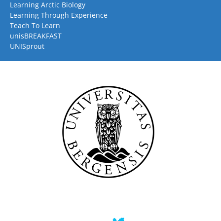
Learning Arctic Biology
Learning Through Experience
Teach To Learn
unisBREAKFAST
UNISprout