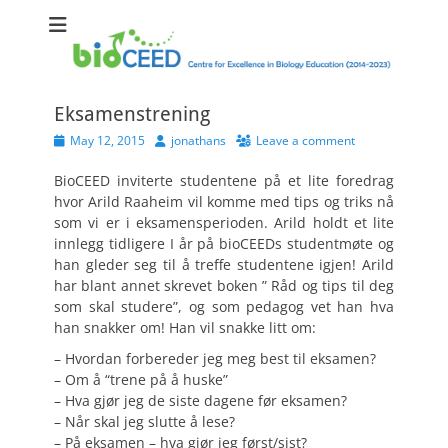
bioCEED
Centre for Excellence in Biology Education (2014-2023)
Eksamenstrening
Posted
Author
May 12, 2015
jonathans
Leave a comment
on
BioCEED inviterte studentene på et lite foredrag
hvor Arild Raaheim vil komme med tips og triks nå
som vi er i eksamensperioden. Arild holdt et lite
innlegg tidligere I år på bioCEEDs studentmøte og
han gleder seg til å treffe studentene igjen! Arild
har blant annet skrevet boken ” Råd og tips til deg
som skal studere”, og som pedagog vet han hva
han snakker om! Han vil snakke litt om:
– Hvordan forbereder jeg meg best til eksamen?
– Om å “trene på å huske”
– Hva gjør jeg de siste dagene før eksamen?
– Når skal jeg slutte å lese?
– På eksamen – hva gjør jeg først/sist?