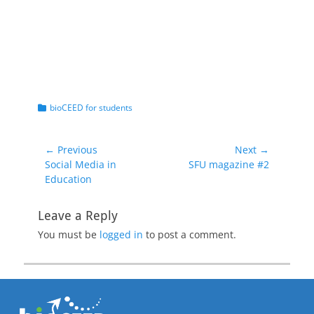
Categories
bioCEED for students
Post
← Previous
Next →
Previous
Next
Social Media in
SFU magazine #2
navigation
post:
post:
Education
Leave a Reply
You must be
logged in
to post a comment.