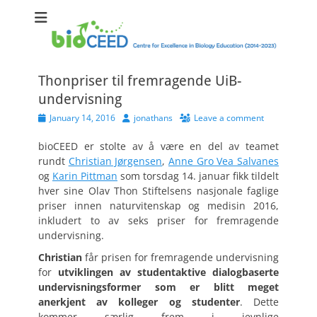
bioCEED
Centre for Excellence in Biology Education (2014-2023)
Thonpriser til fremragende UiB-
undervisning
Posted
Author
January 14, 2016
jonathans
Leave a comment
on
bioCEED er stolte av å være en del av teamet
rundt
Christian Jørgensen
,
Anne Gro Vea Salvanes
og
Karin Pittman
som torsdag 14. januar fikk tildelt
hver sine Olav Thon Stiftelsens nasjonale faglige
priser innen naturvitenskap og medisin 2016,
inkludert to av seks priser for fremragende
undervisning.
Christian
får prisen for fremragende undervisning
for
utviklingen av studentaktive dialogbaserte
undervisningsformer som er blitt meget
anerkjent av kolleger og studenter
. Dette
kommer særlig frem i jevnlige