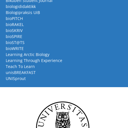
Bikuben Student Journal
biologididaktikk
Biologipraksis UiB
bioPITCH
bioRAKEL
bioSKRIV
bioSPIRE
bioST@TS
bioWRITE
Learning Arctic Biology
Learning Through Experience
Teach To Learn
unisBREAKFAST
UNISprout