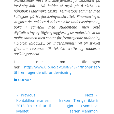
arbeidstimer inn i å utvikle feltkurs for studenter på
forskningsbåt. Nå holder vi også på å skrive en
håndbok i Marinøkologiske Feltmetode sammen med
kollegaer på Havforskningsinstituttet. Finansieringen
vil gjøre det enklere å videreutvikle undervisningen og
boka i samspill med studentene, men også
digitalisering og tilgjengeliggjøring av materiale vil bli
mulig sammen med senter for fremragende utdanning
i biologi (bioCEED), og undervisningen vil bli styrket
gjennom ressurser til teknisk støtte og moderne
utviklingsarbeid.
Les mer om tildelingen
her:
http://www.uib.no/aktuelt/94874/thonpriser-
til-fremragende-uib-undervisning
Categories
Outreach
Post
← Previous
Next →
Previous
Next
Kontaktkonferansen
Isaksen: Trenger ikke å
navigation
post:
post:
2016: Fra struktur til
gjøre slik som i tv-
kvalitet
serien Mammon