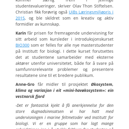
studentevalueringer, skriver Olav Thon Stiftelsen.
Christian fikk forøvrig også
UiBs Læringsmiljøpris i
2015
, og ble skildret som en kreativ og aktiv
formidler av kunnskap.
Karin
får prisen for fremragende undervisning for
sitt arbeid som kursleder i introduksjonskurset
BIO300
som er felles for alle nye masterstudenter
på Institutt for biologi. I dette kurset forutsettes
det at studentene samarbeider med eksterne
aktører utenfor universitetet, både for å svare på
samfunnsrelevante problemer og presentere
resultatene sine til et bredere publikum.
Anne-Gro
får midler til prosjektet
Økosystem,
klima og variasjon i eit «mini-havøkosystem»: ein
vestnorsk fjord
-Det er fantastisk kjekt å få anerkjennelse for den
store dugnadsinnsatsen vi har hatt med
undervisningen i marine feltmetoder ved Institutt for
biologi. Vi er en gruppe som har lagt mange