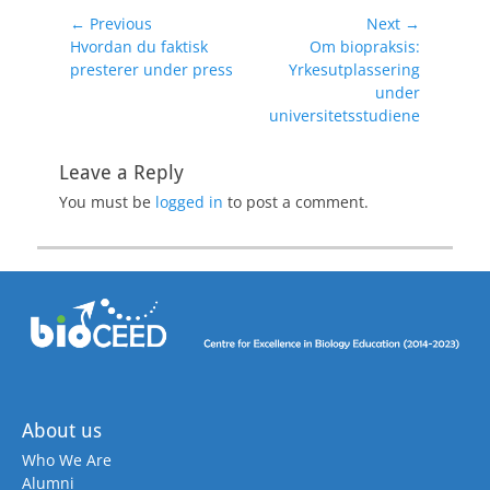
Post
← Previous
Next →
Previous
Next
Hvordan du faktisk
Om biopraksis:
navigation
post:
post:
presterer under press
Yrkesutplassering
under
universitetsstudiene
Leave a Reply
You must be
logged in
to post a comment.
About us
Who We Are
Alumni