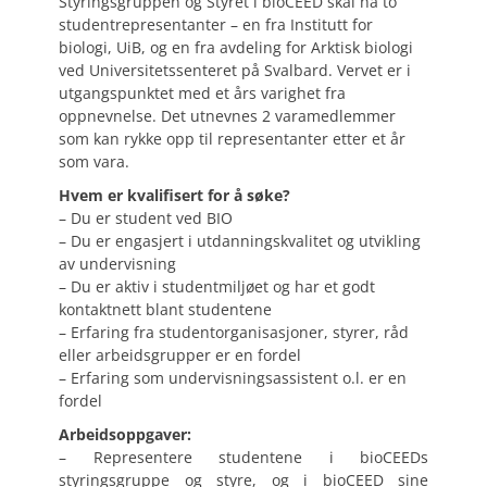
Styringsgruppen og Styret i bioCEED skal ha to
studentrepresentanter – en fra Institutt for
biologi, UiB, og en fra avdeling for Arktisk biologi
ved Universitetssenteret på Svalbard. Vervet er i
utgangspunktet med et års varighet fra
oppnevnelse. Det utnevnes 2 varamedlemmer
som kan rykke opp til representanter etter et år
som vara.
Hvem er kvalifisert for å søke?
– Du er student ved BIO
– Du er engasjert i utdanningskvalitet og utvikling
av undervisning
– Du er aktiv i studentmiljøet og har et godt
kontaktnett blant studentene
– Erfaring fra studentorganisasjoner, styrer, råd
eller arbeidsgrupper er en fordel
– Erfaring som undervisningsassistent o.l. er en
fordel
Arbeidsoppgaver:
– Representere studentene i bioCEEDs
styringsgruppe og styre, og i bioCEED sine