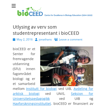
bioCEED
Centre for Excellence in Biology Education (2014-2023)
Utlysing av verv som
studentrepresentant i bioCEED
Posted
Author
May 2, 2016
jonathans
Leave a comment
on
bioCEED er et
Senter for
fremragende
utdanning
(SFU) innen
fagområdet
biologi og er
et samarbeid
mellom
Institutt for biologi
ved UIB,
Avdeling for
arktisk biologi
ved UNIS,
Seksjon for
Universitetspedagogikk
ved UIB og
Havforskningsinstituttet
. bioCEED er finansiert av