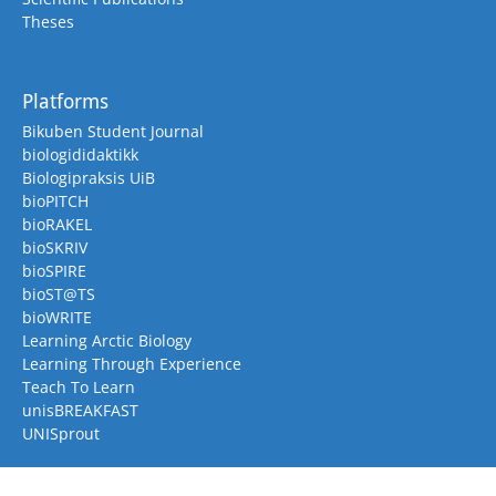
Theses
Platforms
Bikuben Student Journal
biologididaktikk
Biologipraksis UiB
bioPITCH
bioRAKEL
bioSKRIV
bioSPIRE
bioST@TS
bioWRITE
Learning Arctic Biology
Learning Through Experience
Teach To Learn
unisBREAKFAST
UNISprout