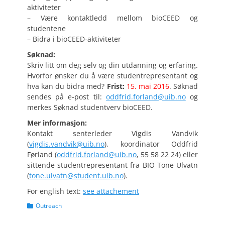
aktiviteter
– Være kontaktledd mellom bioCEED og
studentene
– Bidra i bioCEED-aktiviteter
Søknad:
Skriv litt om deg selv og din utdanning og erfaring.
Hvorfor ønsker du å være studentrepresentant og
hva kan du bidra med?
Frist:
15. mai 2016
. Søknad
sendes på e-post til:
oddfrid.forland@uib.no
og
merkes Søknad studentverv bioCEED.
Mer informasjon:
Kontakt senterleder Vigdis Vandvik
(
vigdis.vandvik@uib.no
), koordinator Oddfrid
Førland (
oddfrid.forland@uib.no
, 55 58 22 24) eller
sittende studentrepresentant fra BIO Tone Ulvatn
(
tone.ulvatn@student.uib.no
).
For english text:
see attachement
Categories
Outreach