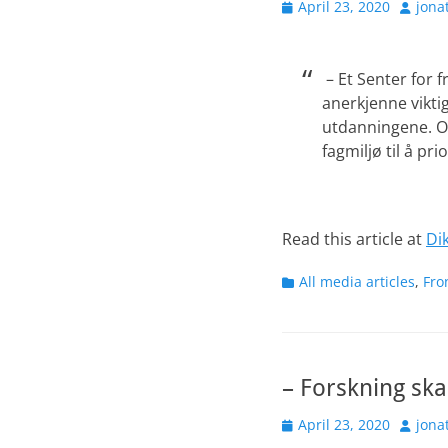
Posted
Author
April 23, 2020
jona
on
– Et Senter for
anerkjenne viktig
utdanningene. Or
fagmiljø til å pr
Read this article at
Di
Categories
All media articles
,
Fro
– Forskning skal
Posted
Author
April 23, 2020
jona
on