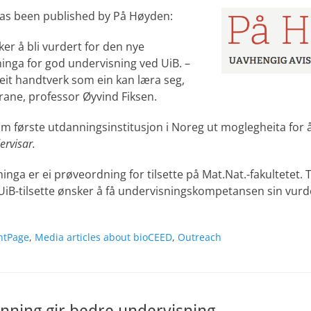
as been published by På Høyden:
er å bli vurdert for den nye
nga for god undervisning ved UiB. –
eit handtverk som ein kan læra seg,
arane, professor Øyvind Fiksen.
 som første utdanningsinstitusjon i Noreg ut moglegheita for 
ervisar.
inga er ei prøveordning for tilsette på Mat.Nat.-fakultetet. 
0 UiB-tilsette ønsker å få undervisningskompetansen sin vurd
ntPage
,
Media articles about bioCEED
,
Outreach
ønning gir bedre undervisning