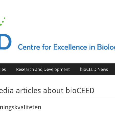
2023)
ties
Research and Development
bioCEED News
dia articles about bioCEED
nningskvaliteten