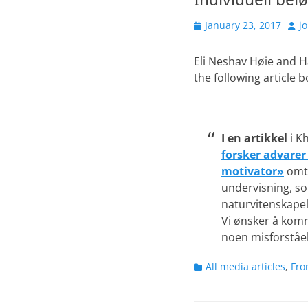
Posted
Aut
January 23, 2017
j
on
Eli Neshav Høie and 
the following article
I en artikkel
i K
forsker advarer
motivator»
omta
undervisning, so
naturvitenskapeli
Vi ønsker å kom
noen misforståel
Categories
All media articles
,
Fro