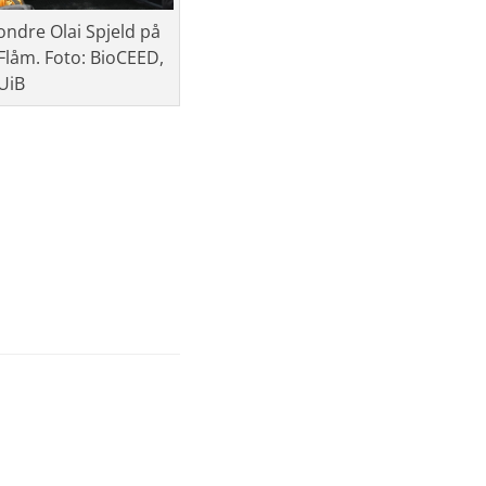
ondre Olai Spjeld på
i Flåm. Foto: BioCEED,
UiB