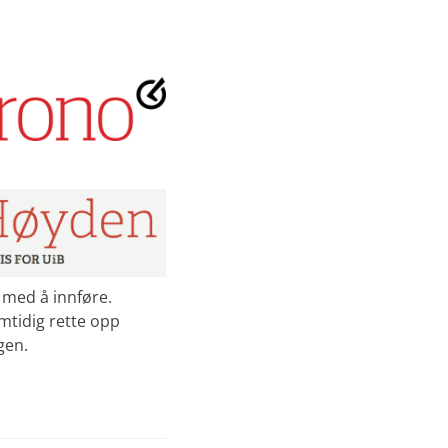
t med å innføre.
mtidig rette opp
gen.