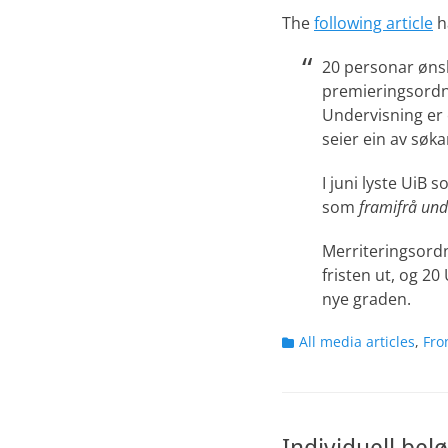
The
following article
h
20 personar ønsk
premieringsordni
Undervisning er 
seier ein av søk
I juni lyste UiB
som
framifrå und
Merriteringsordn
fristen ut, og 2
nye graden.
Categories
All media articles
,
Fro
Individuell bel