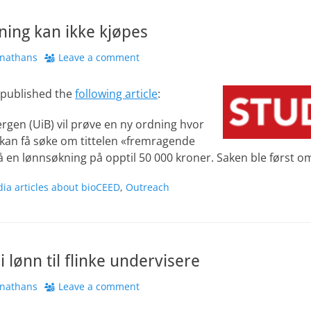
ning kan ikke kjøpes
hor
onathans
Leave a comment
 published the
following article
:
ergen (UiB) vil prøve en ny ordning hvor
e kan få søke om tittelen «fremragende
å en lønnsøkning på opptil 50 000 kroner. Saken ble først o
ia articles about bioCEED
,
Outreach
 lønn til flinke undervisere
hor
onathans
Leave a comment