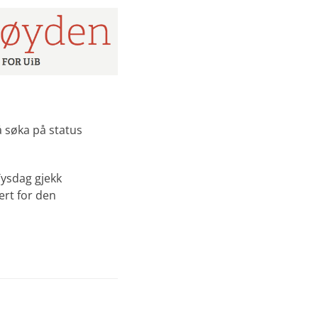
å søka på status
Tysdag gjekk
ert for den