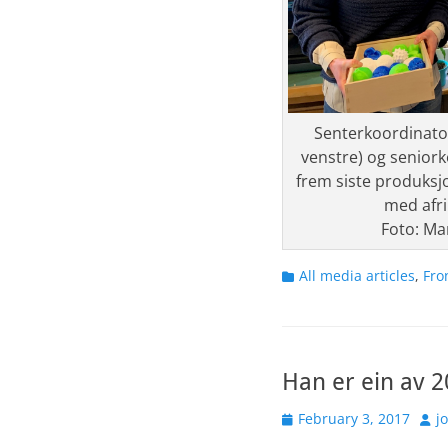
Senterkoordinator
venstre) og seniork
frem siste produksjo
med afr
Foto: Ma
Categories
All media articles
,
Fro
Han er ein av 2
Posted
Aut
February 3, 2017
j
on