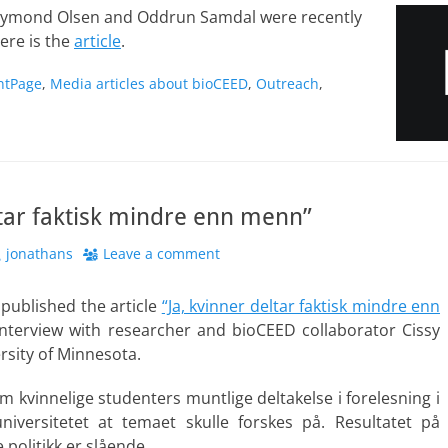
 Roymond Olsen and Oddrun Samdal were recently
ere is the
article
.
ntPage
,
Media articles about bioCEED
,
Outreach
,
ltar faktisk mindre enn menn”
uthor
jonathans
Leave a comment
 published the article
“Ja, kvinner deltar faktisk mindre enn
 interview with researcher and bioCEED collaborator Cissy
rsity of Minnesota.
m kvinnelige studenters muntlige deltakelse i forelesning i
niversitetet at temaet skulle forskes på. Resultatet på
olitikk er slående.