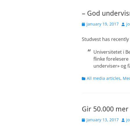
– God undervis
Posted
Aut
January 19, 2017
j
on
Studvest has recently
Universitetet i B
flinke foreleser
underviser» og f
Categories
All media articles
,
Med
Gir 50.000 mer i
Posted
Aut
January 13, 2017
j
on