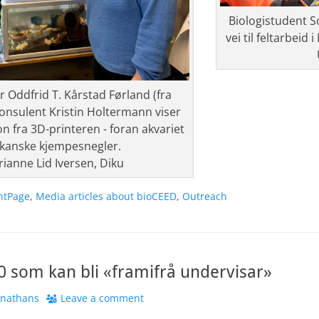
Biologistudent S
vei til feltarbeid 
 Oddfrid T. Kårstad Førland (fra
onsulent Kristin Holtermann viser
n fra 3D-printeren - foran akvariet
ikanske kjempesnegler.
rianne Lid Iversen, Diku
ntPage
,
Media articles about bioCEED
,
Outreach
0 som kan bli «framifrå undervisar»
hor
onathans
Leave a comment