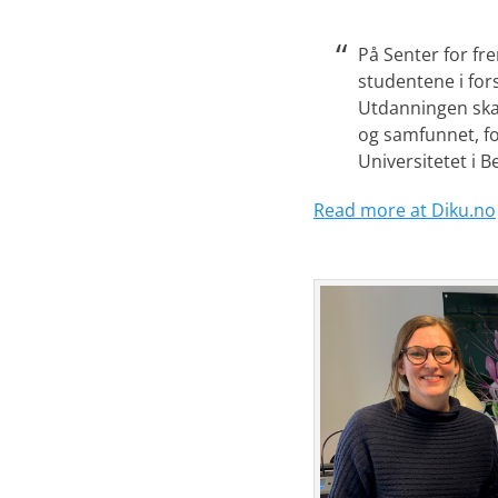
På Senter for fr
studentene i for
Utdanningen ska
og samfunnet, fo
Universitetet i B
Read more at Diku.no