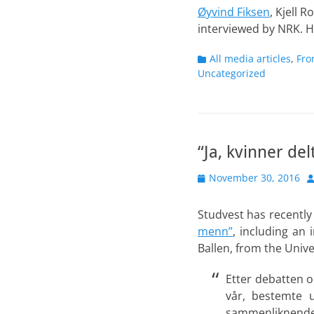
Øyvind Fiksen
, Kjell
interviewed by NRK. H
Categories
All media articles
,
Fro
Uncategorized
“Ja, kvinner de
Posted
A
November 30, 2016
on
Studvest has recently
menn”
, including an
Ballen, from the Unive
Etter debatten o
vår, bestemte u
sammenliknende p