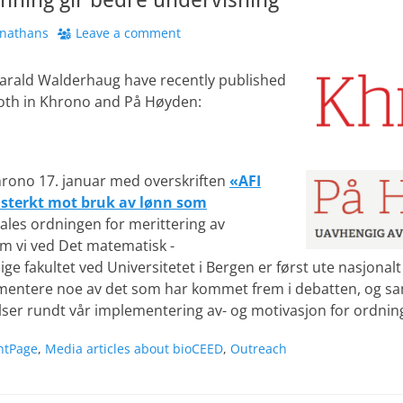
hor
onathans
Leave a comment
Harald Walderhaug have recently published
 both in Khrono and På Høyden:
hrono 17. januar med overskriften
«
AFI
 sterkt mot bruk av lønn som
les ordningen for merittering av
m vi ved Det matematisk -
ge fakultet ved Universitetet i Bergen er først ute nasjonal
mentere noe av det som har kommet frem i debatten, og sa
ser rundt vår implementering av- og motivasjon for ordnin
ntPage
,
Media articles about bioCEED
,
Outreach