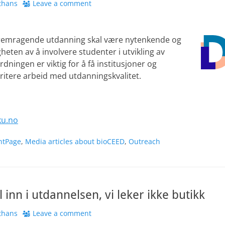
thans
Leave a comment
 fremragende utdanning skal være nytenkende og
heten av å involvere studenter i utvikling av
dningen er viktig for å få institusjoner og
ioritere arbeid med utdanningskvalitet.
ku.no
ntPage
,
Media articles about bioCEED
,
Outreach
 inn i utdannelsen, vi leker ikke butikk
thans
Leave a comment