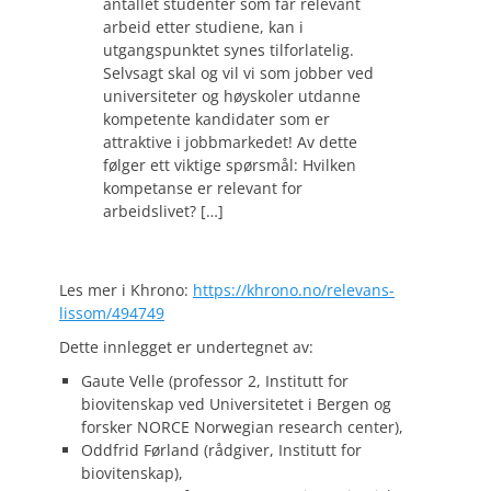
antallet studenter som får relevant
arbeid etter studiene, kan i
utgangspunktet synes tilforlatelig.
Selvsagt skal og vil vi som jobber ved
universiteter og høyskoler utdanne
kompetente kandidater som er
attraktive i jobbmarkedet! Av dette
følger ett viktige spørsmål: Hvilken
kompetanse er relevant for
arbeidslivet? […]
Les mer i Khrono:
https://khrono.no/relevans-
lissom/494749
Dette innlegget er undertegnet av:
Gaute Velle (professor 2, Institutt for
biovitenskap ved Universitetet i Bergen og
forsker NORCE Norwegian research center),
Oddfrid Førland (rådgiver, Institutt for
biovitenskap),