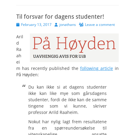
Til forsvar for dagens studenter!
Posted
Author
February 13, 2017
jonathans
Leave a comment
on
Aril
d
Ra
ah
ei
m has recently published the
following article
in
På Høyden:
Du kan ikke si at dagens studenter
ikke kan like mye som gårsdagens
studenter, fordi de ikke kan de samme
tingene som vi kunne, skriver
professor Arild Raaheim.
Nokut har nylig lagt frem resultatene
fra en spørreundersøkelse til
vitenskapelige ansatte