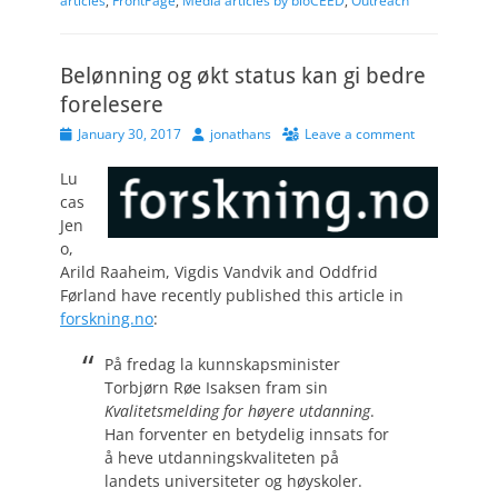
articles
,
FrontPage
,
Media articles by bioCEED
,
Outreach
Belønning og økt status kan gi bedre
forelesere
Posted
Author
January 30, 2017
jonathans
Leave a comment
on
Lu
cas
Jen
o,
Arild Raaheim, Vigdis Vandvik and Oddfrid
Førland have recently published this article in
forskning.no
:
På fredag la kunnskapsminister
Torbjørn Røe Isaksen fram sin
Kvalitetsmelding for høyere utdanning
.
Han forventer en betydelig innsats for
å heve utdanningskvaliteten på
landets universiteter og høyskoler.