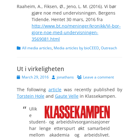
Raaheim, A., Fiksen, Ø., Jeno, L. M. (2016). Vi bør
gjøre noe med undervisningen. Bergens
Tidende. Hentet 30 mars, 2016 fra
http://www.bt.no/meninger/kronikk/Vi-bor-
gjore-noe-med-undervisningen-
3569081.html
Categories
All media articles
,
Media articles by bioCEED
,
Outreach
Ut i virkeligheten
Posted
Author
March 29, 2016
jonathans
Leave a comment
on
The following
article
was recently published by
Torstein Hole
and
Gaute Velle
in Klassekampen.
Ulik
e
student- og arbeidslivsorganisasjoner
har lenge etterspurt økt samarbeid
mellom akademia og arbeidslivet.