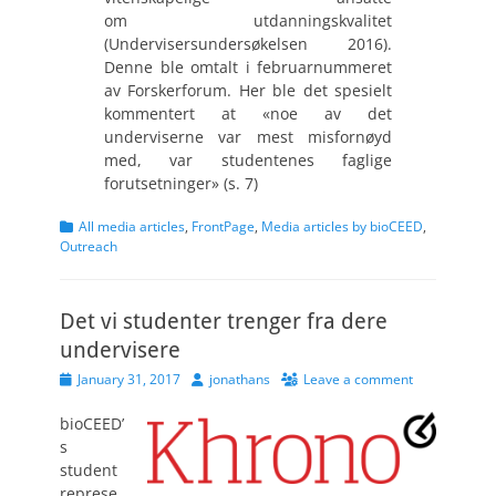
om utdanningskvalitet
(Undervisersundersøkelsen 2016).
Denne ble omtalt i februarnummeret
av Forskerforum. Her ble det spesielt
kommentert at «noe av det
underviserne var mest misfornøyd
med, var studentenes faglige
forutsetninger» (s. 7)
Categories
All media articles
,
FrontPage
,
Media articles by bioCEED
,
Outreach
Det vi studenter trenger fra dere
undervisere
Posted
Author
January 31, 2017
jonathans
Leave a comment
on
bioCEED’
s
student
represe