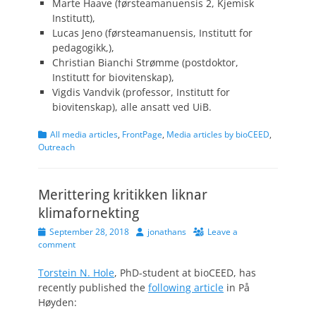
Marte Haave (førsteamanuensis 2, Kjemisk
Institutt),
Lucas Jeno (førsteamanuensis, Institutt for
pedagogikk,),
Christian Bianchi Strømme (postdoktor,
Institutt for biovitenskap),
Vigdis Vandvik (professor, Institutt for
biovitenskap), alle ansatt ved UiB.
Categories
All media articles
,
FrontPage
,
Media articles by bioCEED
,
Outreach
Merittering kritikken liknar
klimafornekting
Posted
Author
September 28, 2018
jonathans
Leave a
on
comment
Torstein N. Hole
, PhD-student at bioCEED, has
recently published the
following article
in På
Høyden: