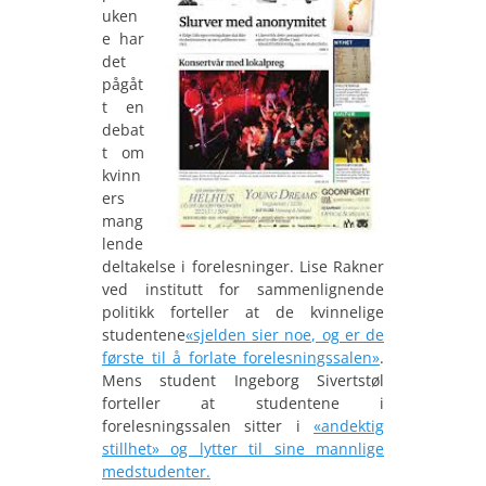
uken
e har
det
pågåt
t en
debat
t om
kvinn
ers
mang
lende
deltakelse i forelesninger. Lise Rakner
ved institutt for sammenlignende
politikk forteller at de kvinnelige
studentene
«sjelden sier noe, og er de
første til å forlate forelesningssalen»
.
Mens student Ingeborg Sivertstøl
forteller at studentene i
forelesningssalen sitter i
«andektig
stillhet» og lytter til sine mannlige
medstudenter.