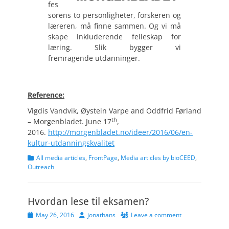
fes
sorens to personligheter, forskeren og
læreren, må finne sammen. Og vi må
skape inkluderende felleskap for
læring. Slik bygger vi
fremragende utdanninger.
Reference:
Vigdis Vandvik, Øystein Varpe and Oddfrid Førland
th
– Morgenbladet. June 17
,
2016.
http://morgenbladet.no/ideer/2016/06/en-
kultur-utdanningskvalitet
Categories
All media articles
,
FrontPage
,
Media articles by bioCEED
,
Outreach
Hvordan lese til eksamen?
Posted
Author
May 26, 2016
jonathans
Leave a comment
on