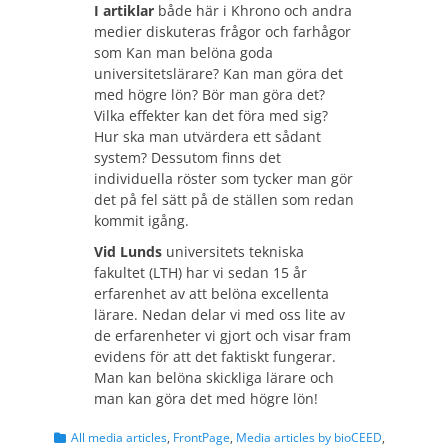
I artiklar
både här i Khrono och andra
medier diskuteras frågor och farhågor
som Kan man belöna goda
universitetslärare? Kan man göra det
med högre lön? Bör man göra det?
Vilka effekter kan det föra med sig?
Hur ska man utvärdera ett sådant
system? Dessutom finns det
individuella röster som tycker man gör
det på fel sätt på de ställen som redan
kommit igång.
Vid Lunds
universitets tekniska
fakultet (
LTH
) har vi sedan 15 år
erfarenhet av att belöna excellenta
lärare. Nedan delar vi med oss lite av
de erfarenheter vi gjort och visar fram
evidens för att det faktiskt fungerar.
Man kan belöna skickliga lärare och
man kan göra det med högre lön!
Categories
All media articles
,
FrontPage
,
Media articles by bioCEED
,