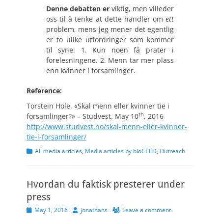
Denne debatten er
viktig, men villeder
oss til å tenke at dette handler om
ett
problem, mens jeg mener det egentlig
er to ulike utfordringer som kommer
til syne: 1. Kun noen få prater i
forelesningene. 2. Menn tar mer plass
enn kvinner i forsamlinger.
Reference:
Torstein Hole. «Skal menn eller kvinner tie i
th
forsamlinger?» – Studvest. May 10
, 2016
http://www.studvest.no/skal-menn-eller-kvinner-
tie-i-forsamlinger/
Categories
All media articles
,
Media articles by bioCEED
,
Outreach
Hvordan du faktisk presterer under
press
Posted
Author
May 1, 2016
jonathans
Leave a comment
on