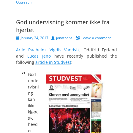
Outreach
God undervisning kommer ikke fra
hjertet
Posted
Author
January 24, 2017
jonathans
Leave a comment
on
Arild Raaheim
,
Vigdis Vandvik
, Oddfrid Førland
and
Lucas Jeno
have recently published the
following
article in Studvest
:
God
unde
rvisni
ng
kan
ikke
kjøpe
s»,
hevd
er