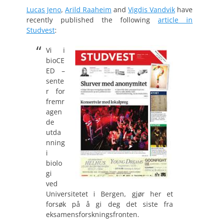
Lucas Jeno
,
Arild Raaheim
and
Vigdis Vandvik
have
recently published the following
article in
Studvest
:
Vi i
bioCE
ED –
sente
r for
fremr
agen
de
utda
nning
i
biolo
gi
ved
Universitetet i Bergen, gjør her et
forsøk på å gi deg det siste fra
eksamensforskningsfronten.