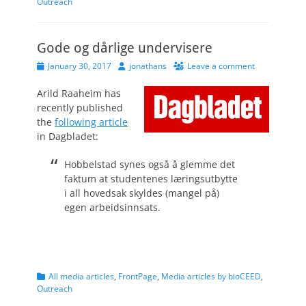
Outreach
Gode og dårlige undervisere
Posted
Author
January 30, 2017
jonathans
Leave a comment
on
Arild Raaheim has
recently published
the
following article
in Dagbladet:
Hobbelstad synes også å glemme det
faktum at studentenes læringsutbytte
i all hovedsak skyldes (mangel på)
egen arbeidsinnsats.
Categories
All media articles
,
FrontPage
,
Media articles by bioCEED
,
Outreach