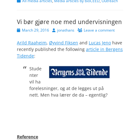
Categories
All media articles
,
Media articles by bioCEED
,
Outreach
Vi bør gjøre noe med undervisningen
Posted
Author
March 29, 2016
jonathans
Leave a comment
on
Arild Raaheim
,
Øyvind Fiksen
and
Lucas Jeno
have
recently published the following
article in Bergens
Tidende
:
Stude
nter
vil ha
forelesninger, og at de legges ut på
nett. Men hva lærer de da – egentlig?
Reference