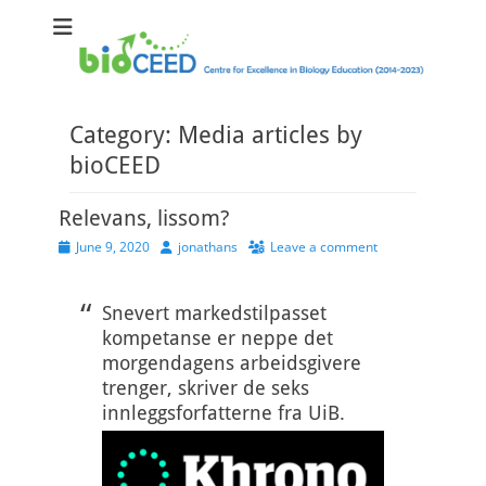
bioCEED
Centre for Excellence in Biology Education (2014-2023)
Category:
Media articles by
bioCEED
Relevans, lissom?
Posted
Author
June 9, 2020
jonathans
Leave a comment
on
Snevert markedstilpasset
kompetanse er neppe det
morgendagens arbeidsgivere
trenger, skriver de seks
innleggsforfatterne fra UiB.