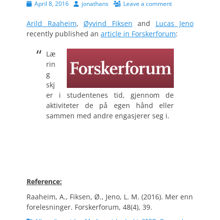
Posted
Author
April 8, 2016
jonathans
Leave a comment
on
Arild Raaheim
,
Øyvind Fiksen
and
Lucas Jeno
recently published an
article in Forsker
forum
:
Læ
rin
g
skj
er i studentenes tid, gjennom de
aktiviteter de på egen hånd eller
sammen med andre engasjerer seg i.
Reference:
Raaheim, A., Fiksen, Ø., Jeno, L. M. (2016). Mer enn
forelesninger. Forskerforum, 48(4), 39.