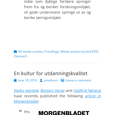
måte som dyktige forskere springer
frem fra og beriker forskningsmiljøet,
vil gode undervisere springe ut av og
berike læringsmiljøet.
Categories
All media articles
,
FrontPage
,
Media articles by bioCEED
,
Outreach
En kultur for utdanningskvalitet
Posted
Author
June 18, 2016
jonathans
Leave a comment
on
Vigdis Vandvik
,
Øystein Varpe
and
Oddfrid Førland
have recently published the following
article in
Morgenbladet
:
Pro