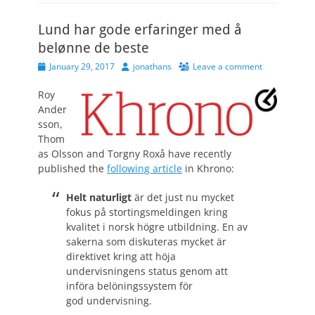
Lund har gode erfaringer med å
belønne de beste
Posted
Author
January 29, 2017
jonathans
Leave a comment
on
Roy
Ander
sson,
Thom
as Olsson and Torgny Roxå have recently
published the
following article
in Khrono:
Helt naturligt
är det just nu mycket
fokus på stortingsmeldingen kring
kvalitet i norsk högre utbildning. En av
sakerna som diskuteras mycket är
direktivet kring att höja
undervisningens status genom att
införa belöningssystem för
god undervisning.