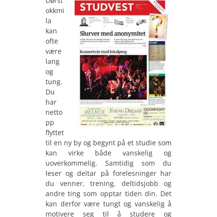
Dørst
okkmi
la
kan
ofte
være
lang
og
tung.
Du
har
netto
pp
flyttet
til en ny by og begynt på et studie som
kan virke både vanskelig og
uoverkommelig. Samtidig som du
leser og deltar på forelesninger har
du venner, trening, deltidsjobb og
andre ting som opptar tiden din. Det
kan derfor være tungt og vanskelig å
motivere seg til å studere og