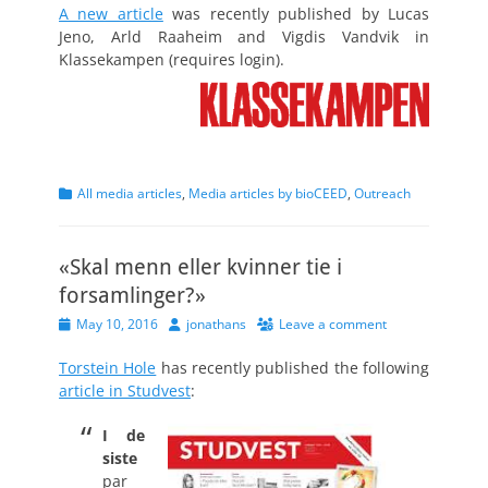
A new article
was recently published by Lucas
Jeno, Arld Raaheim and Vigdis Vandvik in
Klassekampen (requires login).
Categories
All media articles
,
Media articles by bioCEED
,
Outreach
«Skal menn eller kvinner tie i
forsamlinger?»
Posted
Author
May 10, 2016
jonathans
Leave a comment
on
Torstein Hole
has recently published the following
article in Studvest
:
I de
siste
par